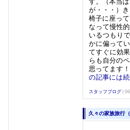
す。（本当
が・・・）き
椅子に座って
なって慢性的
いるつもりで
かに偏って
てすぐに効
らも自分の
思ってます！
の記事には
スタッフブログ
| 0
久々の家族旅行（ｽ