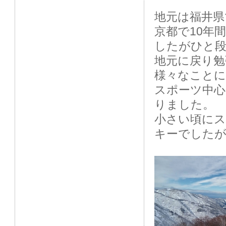
地元は福井県
京都で10年
したがひと
地元に戻り
様々なことに
スポーツ中
りました。
小さい頃に
キーでした