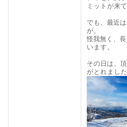
ミットが来
でも、最近
が、
怪我無く、
います。
その日は、頂
がとれまし