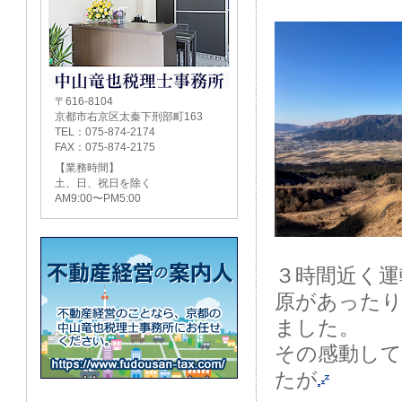
〒616-8104
京都市右京区太秦下刑部町163
TEL：075-874-2174
FAX：075-874-2175
【業務時間】
土、日、祝日を除く
AM9:00〜PM5:00
３時間近く運
原があったり
ました。
その感動し
たが