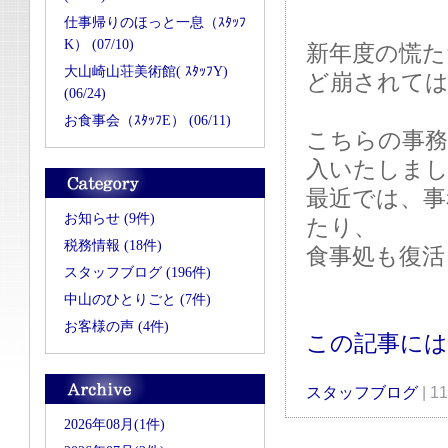
仕事帰りのほっと一息（ｽﾀｯﾌ
K） (07/10)
新年度の慌た
大山崎山荘美術館( ｽﾀｯﾌY)
ど崩されて
(06/24)
お食事会（ｽﾀｯﾌE） (06/11)
こちらの事務
入いたしま
最近では、事
お知らせ (9件)
たり、
税務情報 (18件)
食事処も復活
スタッフブログ (196件)
中山のひとりごと (7件)
お客様の声 (4件)
この記事に
スタッフブログ
| 1
2026年08月(1件)