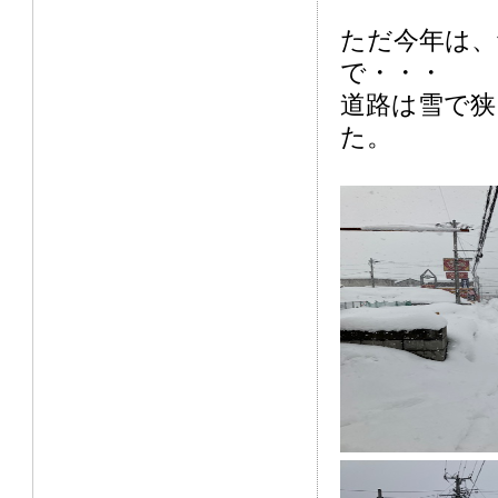
ただ今年は、
で・・・
道路は雪で狭
た。