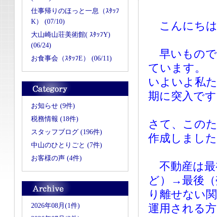
仕事帰りのほっと一息（ｽﾀｯﾌ
K） (07/10)
こんにちは
大山崎山荘美術館( ｽﾀｯﾌY)
(06/24)
早いもので
お食事会（ｽﾀｯﾌE） (06/11)
ています。
いよいよ私
期に突入です
お知らせ (9件)
税務情報 (18件)
さて、このた
スタッフブログ (196件)
作成しまし
中山のひとりごと (7件)
お客様の声 (4件)
不動産は最
ど）→最後（
り離せない
2026年08月(1件)
運用される方