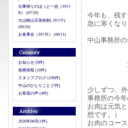
仕事帰りのほっと一息（ｽﾀｯﾌ
K） (07/10)
今年も、残す
大山崎山荘美術館( ｽﾀｯﾌY)
急に寒くな
(06/24)
お食事会（ｽﾀｯﾌE） (06/11)
中山事務所の
お知らせ (9件)
12月28
税務情報 (18件)
スタッフブログ (196件)
中山のひとりごと (7件)
少しずつ、
お客様の声 (4件)
事務所の今年
お肉は元気と
想です。）
2026年08月(1件)
お肉のコース