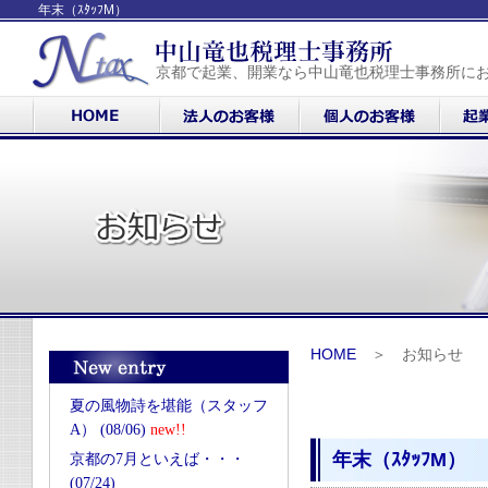
年末（ｽﾀｯﾌM）
京都で起業、開業なら中山竜也税理士事務所に
HOME
＞ お知らせ
夏の風物詩を堪能（スタッフ
A） (08/06)
new!!
年末（ｽﾀｯﾌM）
京都の7月といえば・・・
(07/24)