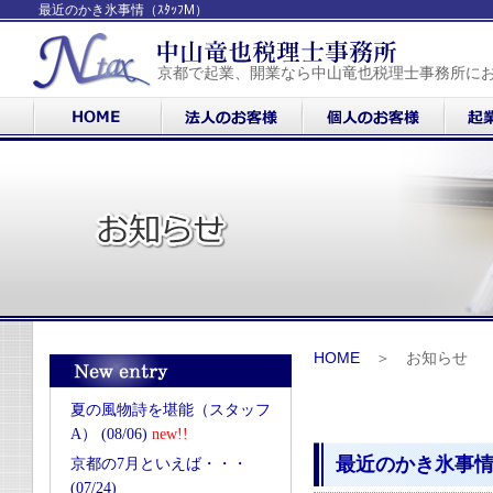
最近のかき氷事情（ｽﾀｯﾌM）
京都で起業、開業なら中山竜也税理士事務所に
HOME
＞ お知らせ
夏の風物詩を堪能（スタッフ
A） (08/06)
new!!
最近のかき氷事情（
京都の7月といえば・・・
(07/24)