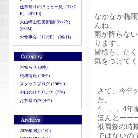
仕事帰りのほっと一息（ｽﾀｯﾌ
K） (07/10)
なかなか梅
大山崎山荘美術館( ｽﾀｯﾌY)
んね。
(06/24)
雨が降らない
お食事会（ｽﾀｯﾌE） (06/11)
ります。
皆様も、たく
気をつけて
お知らせ (9件)
税務情報 (18件)
スタッフブログ (196件)
さて、今年
中山のひとりごと (7件)
た。
お客様の声 (4件)
4、、、4年
ほんとーー
祇園祭の時
2026年08月(1件)
ではないの