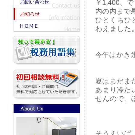
￥1,400、
内の内まで
ひとくちひ
わえました
今年はかき
夏はまだま
あまり冷た
せんので、
そうえいば